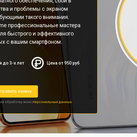
атного обеспечения, сбои в
тва и проблемы с экраном
бующими такого внимания.
lme профессиональные мастера
ля быстрого и эффективного
ых с вашим смартфоном.
я до 3-х лет
Цена от 950 руб
править заявку
 на обработку моих
персональных данных.