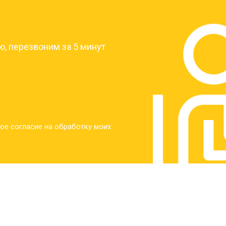
?
от 30 мин
о
, перезвоним за 5 минут
от 30 мин
о
от 30 мин
о
ое согласие на обработку моих
от 20 мин
о
от 60 мин
о
от 10 мин
о