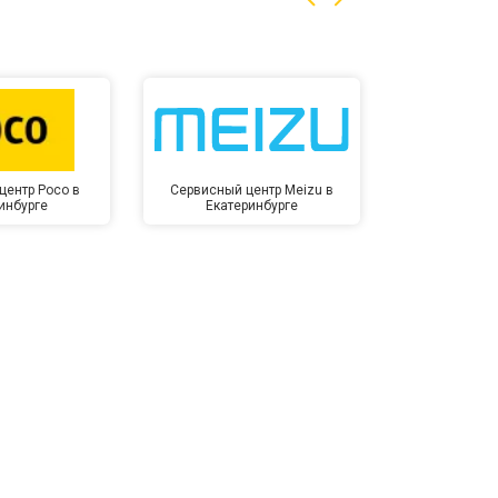
центр Poco в
Сервисный центр Meizu в
Сервисный ц
инбурге
Екатеринбурге
Екате