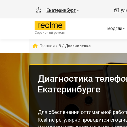
GT3
ул
Екатеринбург
▼
11
C55
C67
МОДЕЛИ
Сервисный ремонт
12 
С85
Главная
/
8
/
Диагностика
Диагностика телефон
Екатеринбурге
Для обеспечения оптимальной работ
Realme регулярно проводится его диа