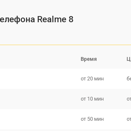
телефона Realme 8
Время
Ц
от 20 мин
б
от 10 мин
о
от 50 мин
о