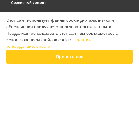
Сервисный ремонт
МОДЕЛИ
Этот сайт использует файлы cookie для аналитики и
обеспечения наилучшего пользовательского опыта.
GT 7 Pro
Продолжая использовать этот сайт, вы соглашаетесь с
GT 6T
использованием файлов cookie.
Политика
15 Pro
конфиденциальности
15T
14 Pro
Принять все
14T
13 Plus
12 Pro Plus
11 Pro Plus
GT 7T
СТРАНИЦЫ
GT 8 Pro
Гарантия
Note 50
Доставка
10 pro
Контакты
GT
Карта сайта
GT 2 Pro
GT3
8
КОНТАКТЫ
11