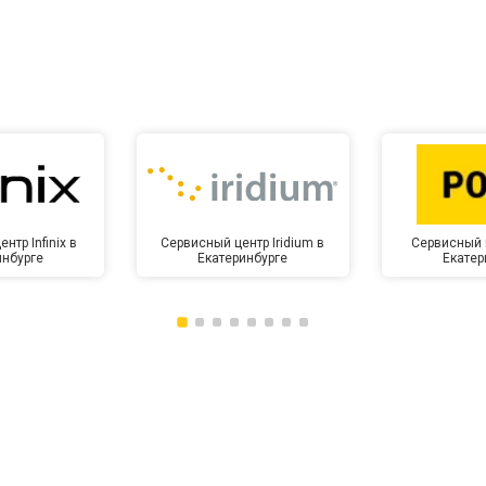
от 10 мин
о
нтр Infinix в
Сервисный центр Iridium в
Сервисный 
инбурге
Екатеринбурге
Екатер