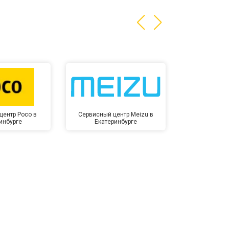
т 1400 ₽
Заказать
центр Poco в
Сервисный центр Meizu в
Сервисный ц
инбурге
Екатеринбурге
Екате