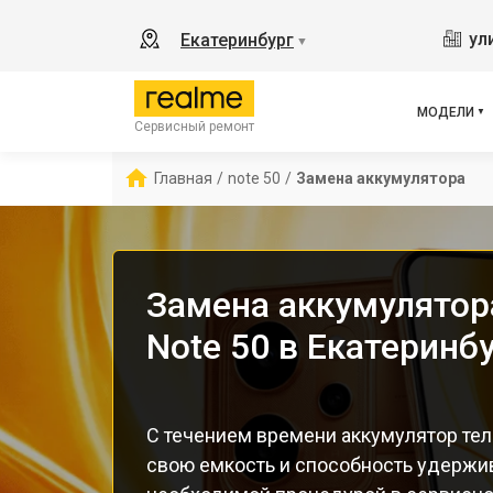
8
ул
Екатеринбург
▼
11
C55
C67
МОДЕЛИ
Сервисный ремонт
12 
С85
Главная
/
note 50
/
Замена аккумулятора
Замена аккумулятор
Note 50 в Екатеринб
С течением времени аккумулятор тел
свою емкость и способность удержив