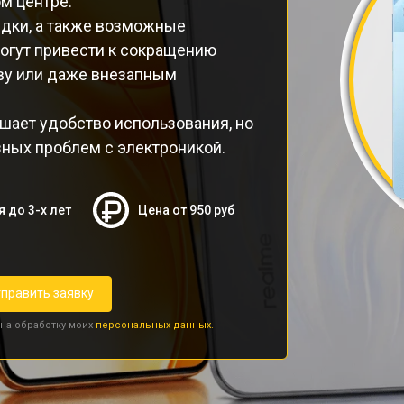
м центре.
ядки, а также возможные
огут привести к сокращению
еву или даже внезапным
шает удобство использования, но
зных проблем с электроникой.
я до 3-х лет
Цена от 950 руб
править заявку
 на обработку моих
персональных данных.