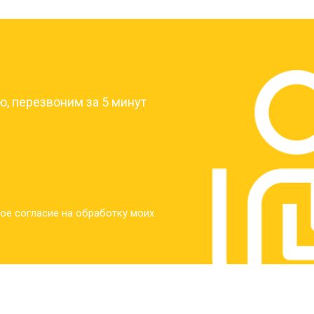
от 30 мин
о
?
от 30 мин
о
, перезвоним за 5 минут
от 30 мин
о
от 30 мин
о
ое согласие на обработку моих
от 20 мин
о
от 60 мин
о