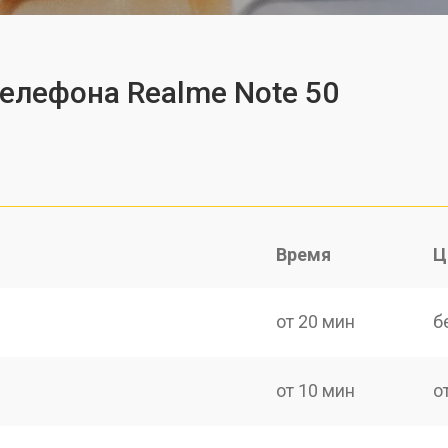
телефона Realme Note 50
Время
Ц
от 20 мин
б
от 10 мин
о