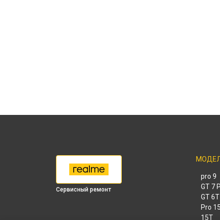
МОДЕ
9 pro
GT 7 
Сервисный ремонт
GT 6T
15 Pr
15T