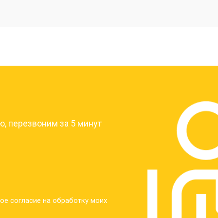
от 20 мин
о
от 40 мин
о
от 30 мин
о
?
от 30 мин
о
, перезвоним за 5 минут
от 30 мин
о
от 30 мин
о
ое согласие на обработку моих
от 20 мин
о