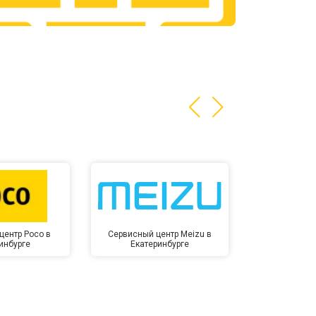
т 3200 ₽
Заказать
т 1400 ₽
Заказать
центр Poco в
Сервисный центр Meizu в
Сервисный ц
инбурге
Екатеринбурге
Екате