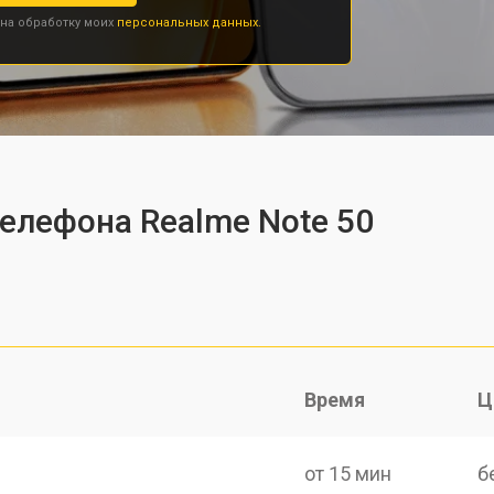
 на обработку моих
персональных данных.
телефона Realme Note 50
Время
Ц
от 15 мин
б