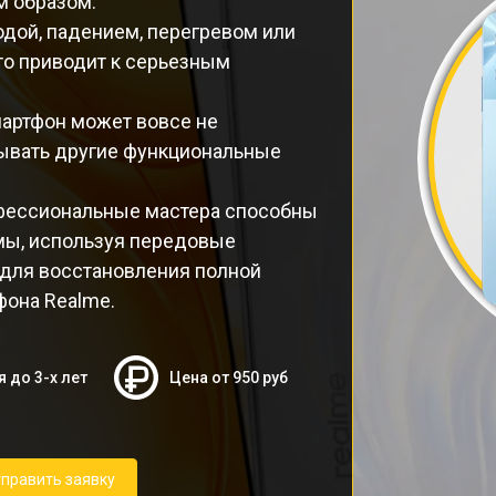
м образом.
дой, падением, перегревом или
то приводит к серьезным
мартфон может вовсе не
тывать другие функциональные
фессиональные мастера способны
мы, используя передовые
 для восстановления полной
фона Realme.
я до 3-х лет
Цена от 950 руб
править заявку