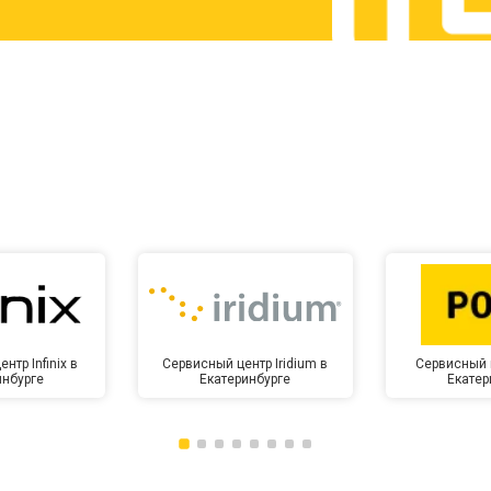
от 60 мин
о
от 10 мин
о
нтр Infinix в
Сервисный центр Iridium в
Сервисный 
инбурге
Екатеринбурге
Екатер