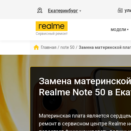
8
ул
Екатеринбург
▼
11
C55
C67
МОДЕЛИ
Сервисный ремонт
12 
С85
Главная
/
note 50
/
Замена материнской пла
Замена материнской
Realme Note 50 в Ек
Материнская плата является сердцем
ремонт в сервисном центре Realme н